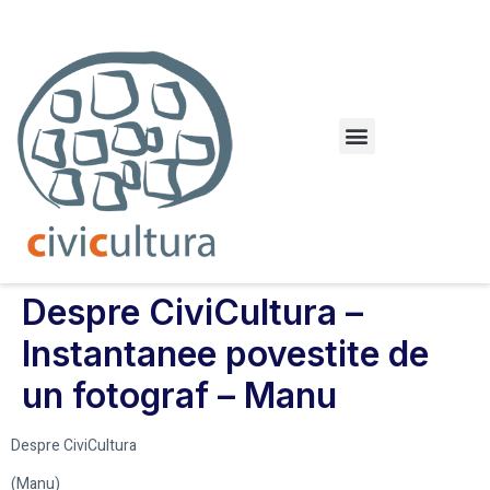
Dileme urbane. Orașul paralel
Despre CiviCultura –
Instantanee povestite de
un fotograf – Manu
Despre CiviCultura
(Manu)