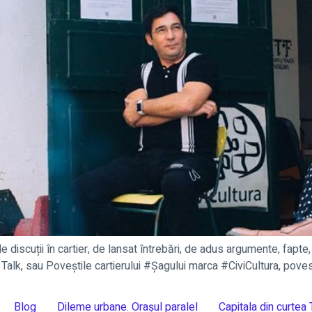
 de discuții în cartier, de lansat întrebări, de adus argumente, fapte
ity Talk, sau Poveștile cartierului #Șagului marca #CiviCultura, pov
Blog
Dileme urbane. Orașul paralel
Capitala din curtea