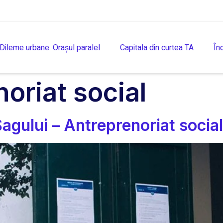
Dileme urbane. Orașul paralel
Capitala din curtea TA
În
oriat social
Șagului – Antreprenoriat social