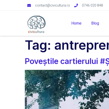
contact@civicultura.ro
0746 020 848
Home
Blog
Tag:
antrepren
Poveștile cartierului #