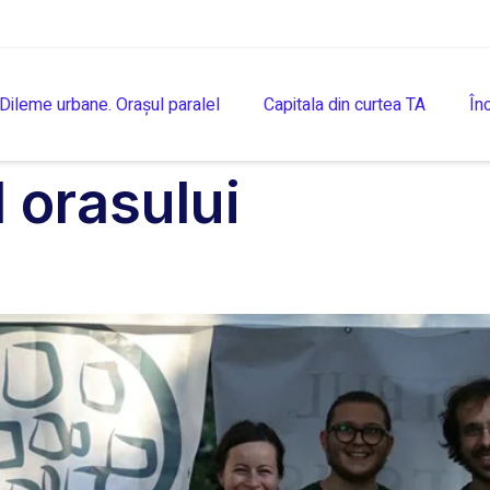
Dileme urbane. Orașul paralel
Capitala din curtea TA
În
l orasului