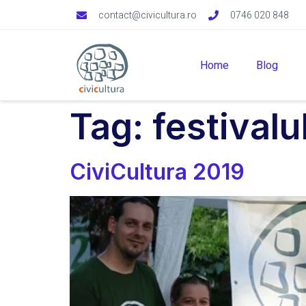
contact@civicultura.ro
0746 020 848
Home
Blog
Tag:
festivalu
CiviCultura 2019