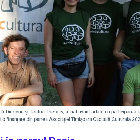
lă Diogene și Teatrul Thespis, a luat avânt odată cu participarea la
o finanțare din partea Asociației Timișoara Capitală Culturală 2021,