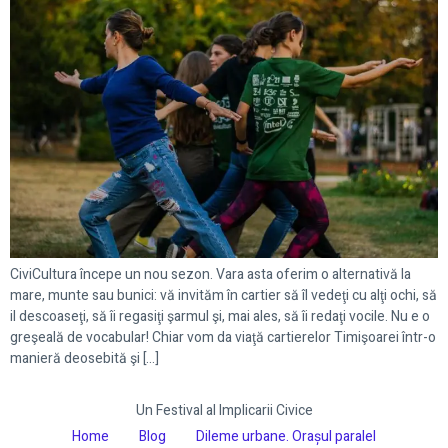
CiviCultura începe un nou sezon. Vara asta oferim o alternativă la
mare, munte sau bunici: vă invităm în cartier să îl vedeţi cu alţi ochi, să
il descoaseţi, să îi regasiţi şarmul şi, mai ales, să îi redaţi vocile. Nu e o
greşeală de vocabular! Chiar vom da viaţă cartierelor Timişoarei într-o
manieră deosebită şi […]
Un Festival al Implicarii Civice
Home
Blog
Dileme urbane. Orașul paralel