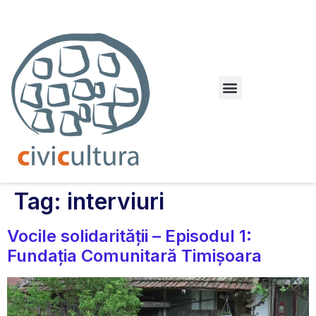
Dileme urbane. Orașul paralel
Tag:
interviuri
Vocile solidarității – Episodul 1:
Fundația Comunitară Timișoara