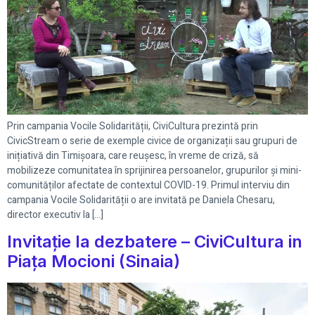
Prin campania Vocile Solidarității, CiviCultura prezintă prin
CivicStream o serie de exemple civice de organizații sau grupuri de
inițiativă din Timișoara, care reușesc, în vreme de criză, să
mobilizeze comunitatea în sprijinirea persoanelor, grupurilor și mini-
comunităților afectate de contextul COVID-19. Primul interviu din
campania Vocile Solidarității o are invitată pe Daniela Chesaru,
director executiv la […]
Invitație la dezbatere – CiviCultura in
Piața Mocioni (Sinaia)