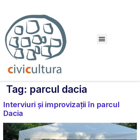
Dileme urbane. Orașul paralel
Tag:
parcul dacia
Interviuri și improvizații în parcul
Dacia