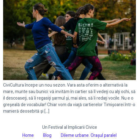
CiviCultura începe un nou sezon. Vara asta oferim o alternativă la
mare, munte sau bunici: vă invităm în cartier să îl vedeţi cu alţi ochi, să
il descoaseţi, să îi regasiţi şarmul şi, mai ales, să îi redaţi vocile. Nu e o
greşeală de vocabular! Chiar vom da viaţă cartierelor Timişoarei într-o
manieră deosebită şi […]
Un Festival al Implicarii Civice
Home
Blog
Dileme urbane. Orașul paralel