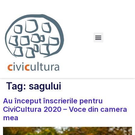
Dileme urbane. Orașul paralel
Tag:
sagului
Au început înscrierile pentru
CiviCultura 2020 – Voce din camera
mea